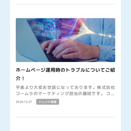
ホームページ運用時のトラブルについてご紹
介！
平素より大変お世話になっております。株式会社
コームラのマーケティング担当の藤田です。 コー
ムラでは印刷／WEBシステム作成／学会サポート
2024.12.27
トレンド情報
を中心とした、全国の先生方の研究環境をより充
実させるお手伝いをしております。 現在運 […]