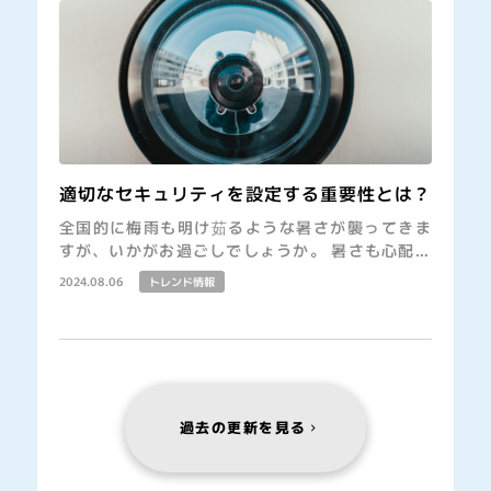
適切なセキュリティを設定する重要性とは？
全国的に梅雨も明け茹るような暑さが襲ってきま
すが、いかがお過ごしでしょうか。 暑さも心配で
すが、少し前には国立の研究機関や大手企業への
2024.08.06
トレンド情報
大規模なサイバー攻撃で個人情報が流出するな
ど、不安なニュースもありました。
過去の更新を見る