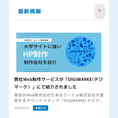
最新情報
弊社Web制作サービスが「DIGIMARKE(デジ
マーケ）」にて紹介されました
東京のWeb制作会社であるクーミル株式会社が運
営するオウンドメディア「DIGIMARKE(デジマー
ケ）」にて「大学のHP制作・リニューアルにおす
2025.05.22
お知らせ
すめのホームページ制作会社を紹介！」にて紹介
されました。ご興味がある方は、是 […]