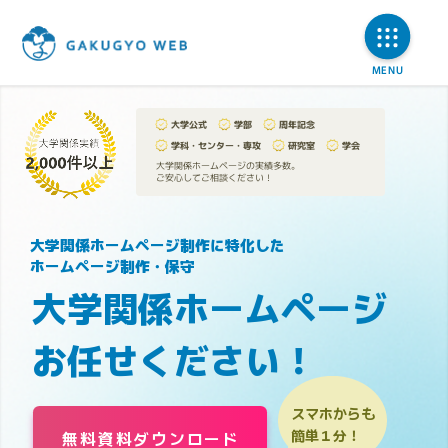
大学公式
学部
周年記念
学科・センター・専攻
研究室
学会
大学関係ホームページの実績多数。
ご安心してご相談ください！
大学関係ホームページ制作に特化した
ホームページ制作・保守
大学関係ホームページ
お任せください！
スマホからも
簡単１分！
無料資料ダウンロード