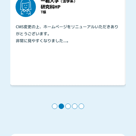
一橋大学
（法学系）
研究科HP
T様
考
CMS変更の上、ホームページをリニューアルいただきあり
ご
と
がとうございます。
確
非常に見やすくなりました…。
対