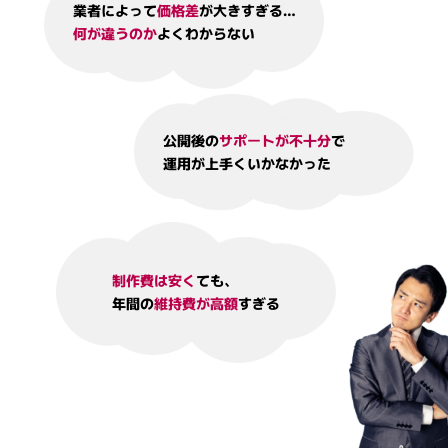
業者によって
価格差
が大きすぎる…
何が違うのか
よくわからない
公開後の
サポートが不十分
で
運用が上手くいかなかった
制作費は安く
ても、
年間の
維持費が高額
すぎる