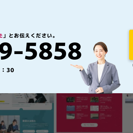
9-5858
た
」とお伝えください。
：30