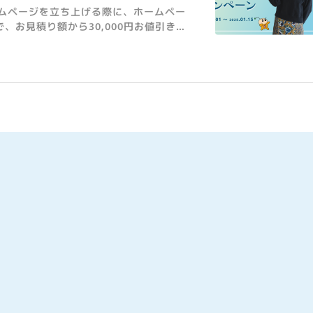
、お見積り額から30,000円お値引きさ
方にもお値引きを適用させて頂きますの
き ホー
いただいた方もご本人様もそれぞれキャ
までお申しつけの上、メールにてご紹介
は、20
ジ制作について
件以上、大学オフィシャルサイトから、学
学向けのホームページ制作に対応してお
談ください。 ホームページ制
出来ない障害が発生したことは一度もご
ムページでも対応していますので、保守
サービスのみのご利用もお気軽にご相談ください。 保守サービスを見る