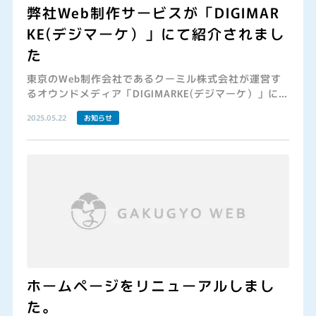
弊社Web制作サービスが「DIGIMAR
KE(デジマーケ）」にて紹介されまし
た
東京のWeb制作会社であるクーミル株式会社が運営す
るオウンドメディア「DIGIMARKE(デジマーケ）」にて
「大学のHP制作・リニューアルにおすすめのホームペ
2025.05.22
お知らせ
ージ制作会社を紹介！」にて紹介されました。ご興味
がある方は、是非ご覧ください。 クーミル株式会社htt
ps://coomil.co.jp/ DIGIMARKE(デジマーケ）https://
coomil.co.jp/column/ 弊社紹介記事https://coomil.c
o.jp/column/university-homepage/
ホームページをリニューアルしまし
た。